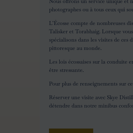
Nous offrons un service unique et 
photographes ou à tous ceux qui sou
L’Écosse compte de nombreuses disti
Talisker et Torabhaig. Lorsque vous 
spécialisons dans les visites de ces 
pittoresque au monde.
Les lois écossaises sur la conduite e
être stressante.
Pour plus de renseignements sur cett
Réserver une visite
avec Skye Distil
détendre dans notre minibus confor