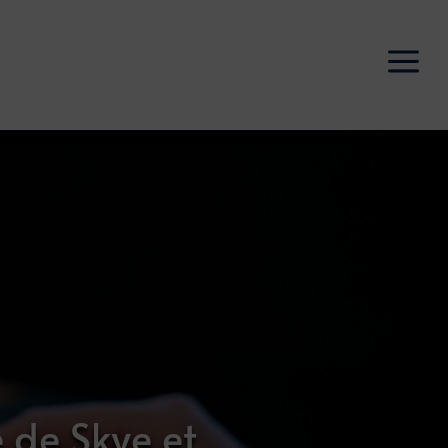
a
e de Skye et