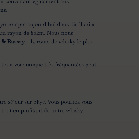
t en convenant également aux
ns.
ye compte aujourd’hui deux distilleries:
ans un rayon de 80km. Nous nous
e & Raasay
– la route de whisky le plus
routes à voie unique très fréquentées peut
re séjour sur Skye. Vous pourrez vous
tout en profitant de notre whisky.